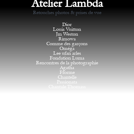
Atelier Lambda
Retouches photos & prises de vue
Dior
Louis Vuitton
Jm Weston
Rimowa
Comme des garçons
Oméga
Lee ufan arles
Fondation Luma
Rencontres de la photographie
Agatha
Fforme
Chantelle
Passionata
Chantale Thomass